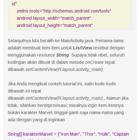
id"
xmlns:tools="http://schemas.android.com/tools"
android:layout_width="match_parent"
android:layout_height="match_parent"
tools:context=".MainActivity">
Selanjutnya kita beralih ke MainActivity.java. Pertama-tama
<TextView
adalah membuat item-item untuk
ListView
tesebut dengan
android:id="@+id/daftarMCU"
menggunakan resource
String
. Supaya tidak ribet, seluruh
android:layout_width="match_parent"
kodingan akan dibuat di dalam metode
onCreate
tepat
android:layout_height="wrap_content"
dibawah
setContentView(R.layout.activity_main);
android:layout_marginTop="10dp"
android:layout_marginBottom="10dp"
Jika Anda mengikuti contoh tutorial ini, salin kode-kode
android:gravity="center"
dibawah ini tepat
android:background="@color/colorPrimary"
dibawah
setContentView(R.layout.activity_main);
, Namun jika
android:textStyle="bold"
tidak, silahkan berimprovisasi; misalnya ingin item-itemnya
android:textSize="20sp"
bukan karakter Marvel, tinggal ganti saja nama-nama yang
android:text="Daftar Karakter MCU" />
ada dengan yang di inginkan :
<ListView
String[] karakterMarvel = {"Iron Man", "Thor", "Hulk",
"Captain