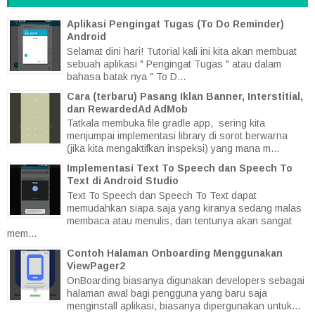
Aplikasi Pengingat Tugas (To Do Reminder)
Android
Selamat dini hari! Tutorial kali ini kita akan membuat
sebuah aplikasi " Pengingat Tugas " atau dalam
bahasa batak nya " To D...
Cara (terbaru) Pasang Iklan Banner, Interstitial,
dan RewardedAd AdMob
Tatkala membuka file gradle app, sering kita
menjumpai implementasi library di sorot berwarna
(jika kita mengaktifkan inspeksi) yang mana m...
Implementasi Text To Speech dan Speech To
Text di Android Studio
Text To Speech dan Speech To Text dapat
memudahkan siapa saja yang kiranya sedang malas
membaca atau menulis, dan tentunya akan sangat
mem...
Contoh Halaman Onboarding Menggunakan
ViewPager2
OnBoarding biasanya digunakan developers sebagai
halaman awal bagi pengguna yang baru saja
menginstall aplikasi, biasanya dipergunakan untuk...