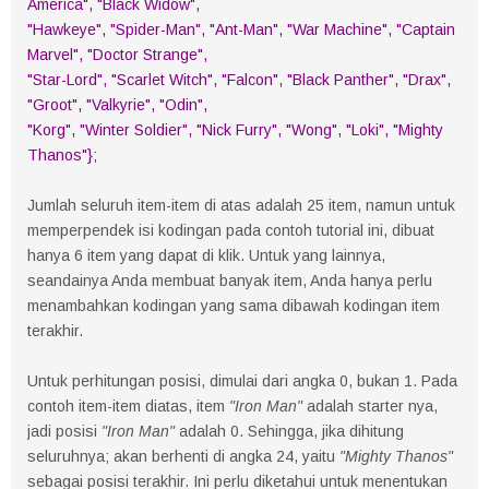
android:layout_below="@id/daftarMCU"
America", "Black Widow",
android:id="@+id/listKarakter"
"Hawkeye", "Spider-Man",
"Ant-Man", "War Machine", "Captain
android:layout_width="match_parent"
Marvel", "Doctor Strange",
android:layout_height="wrap_content" />
"Star-Lord", "Scarlet Witch", "Falcon", "Black Panther",
"Drax",
"Groot", "Valkyrie", "Odin",
</RelativeLayout>
"Korg", "Winter Soldier",
"Nick Furry", "Wong", "Loki", "Mighty
Thanos"};
Jumlah seluruh item-item di atas adalah 25 item, namun untuk
memperpendek isi kodingan pada contoh tutorial ini, dibuat
hanya 6 item yang dapat di klik. Untuk yang lainnya,
seandainya Anda membuat banyak item, Anda hanya perlu
menambahkan kodingan yang sama dibawah kodingan item
terakhir.
Untuk perhitungan posisi, dimulai dari angka 0, bukan 1. Pada
contoh item-item diatas, item
"Iron Man"
adalah starter nya,
jadi posisi
"Iron Man"
adalah 0. Sehingga, jika dihitung
seluruhnya; akan berhenti di angka 24, yaitu
"Mighty Thanos"
sebagai posisi terakhir. Ini perlu diketahui untuk menentukan