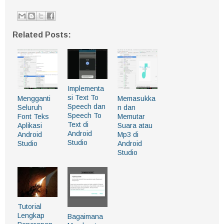
break
;

case 
1 
:

                        Toast t1 = Toast.
makeText
(M
"Thor adalah Dewa P
Related Posts:
                        t1.setGravity(Gravity.
CENTE
                        t1.show();

break
;

case 
2 
:

                        Toast t2 = Toast.
makeText
(M
"Hulk adalah Raksas
Implementa
                        t2.setGravity(Gravity.
CENTE
si Text To
Mengganti
Memasukka
                        t2.show();

Speech dan
Seluruh
n dan
break
;

Speech To
Font Teks
Memutar
case 
3 
:

Text di
Aplikasi
Suara atau
                        Toast t3 = Toast.
makeText
(M
Android
Android
Mp3 di
"Captain America ad
Studio
Studio
Android
                        t3.setGravity(Gravity.
CENTE
Studio
                        t3.show();

break
;

case 
4 
:

                        Toast t4 = Toast.
makeText
(M
"Black Widow adalah
                        t4.setGravity(Gravity.
CENTE
Tutorial
                        t4.show();

Lengkap
Bagaimana
break
;
