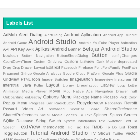
Labels List
AdMob
Alert Dialog
Android Apllication
AlertDialog
Android App Bundle
Android Studio
Android Game
Android YouTube Player
Animation
Belajar Android Studio
Aplikasi Android
API
API Key
APK
Banner
Button
boolean
Bottom Navigation
BottomSheetDialog
configChanges
Custom Listview
CountDownTimer
Custom Gridview
Dark Mode
deprecated
EditText
Drag Drop
Drawer Layout
Facebook
Firebase
Font
FontFamily
FontPath
Gradle
Fragment
Github
Google Analytics
Google Cloud Platform
Google Plus
Gridview
Icon
ImageButton
int
HTML
Image Switcher
Imageview
Instagram
Layout
Interstitial
Java
Listview
Kotlin
Library
Linearlayout
Loop
Lottie
Movie
Animation
Media Player
Mp3
Native Ads
Navigation Drawer
null
Options Menu
Package Name
Picasso
OnBoarding
onDestroy
Pick Color
Recyclerview
Popup Menu
Retrofit
Progress Bar
RadioButton
Repository
Reward Video Ad
SharedPreference
rewarded
SeekBar
Share
SharedPreferences
Spinner
Splash Screen
Social Media
Speech To Text
SQlite Database
String
Switch
System Information
Text Switcher
Text To
TextView
themoviedb
TMDB
Toast
Speech
Tic Tac Toe
To Do List
Tutorial Android Studio
ToggleButton
TV Shows
Vector
Twitter
Asset
Version Control
ViewPager2
Webview
Whatsapp
YouTube Player