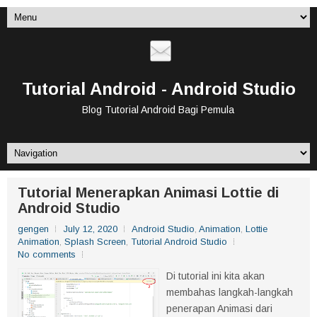
Tutorial Android - Android Studio
Blog Tutorial Android Bagi Pemula
Tutorial Menerapkan Animasi Lottie di
Android Studio
gengen
July 12, 2020
Android Studio
,
Animation
,
Lottie
Animation
,
Splash Screen
,
Tutorial Android Studio
No comments
Di tutorial ini kita akan
membahas langkah-langkah
penerapan Animasi dari